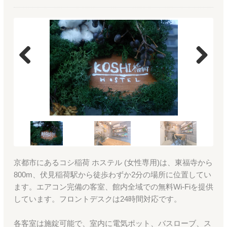
Previous
Next
京都市にあるコシ稲荷 ホステル (女性専用)は、東福寺から
800m、伏見稲荷駅から徒歩わずか2分の場所に位置してい
ます。エアコン完備の客室、館内全域での無料Wi-Fiを提供
しています。フロントデスクは24時間対応です。
各客室は施錠可能で、室内に電気ポット、バスローブ、ス