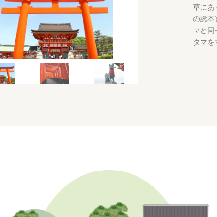
草にあ
の総本
マと同
タマを